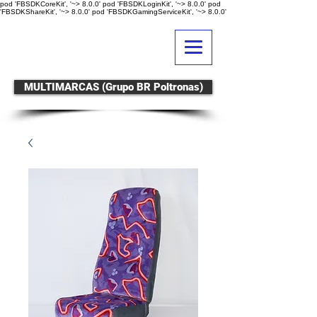
pod 'FBSDKCoreKit', '~> 8.0.0' pod 'FBSDKLoginKit', '~> 8.0.0' pod
'FBSDKShareKit', '~> 8.0.0' pod 'FBSDKGamingServiceKit', '~> 8.0.0'
MULTIMARCAS (Grupo BR Poltronas)