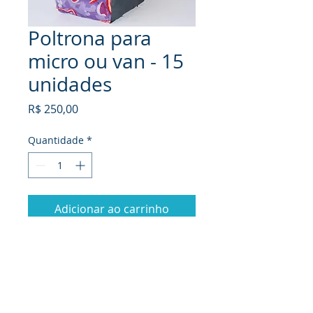
Poltrona para
micro ou van - 15
unidades
Preço
R$ 250,00
Quantidade
*
Adicionar ao carrinho
- Poltronas individuais;
- Reclináveis.
BR Poltronas Ltda
TELEFONE
48 4105-1255
|
48 99847-3204